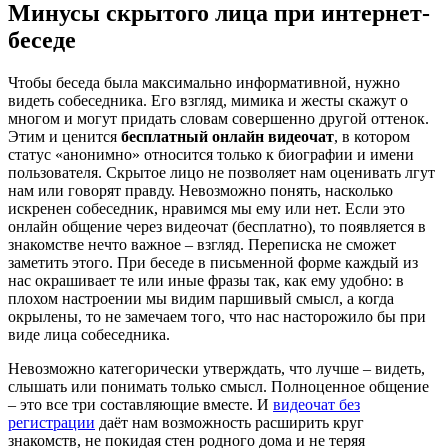
Минусы скрытого лица при интернет-
беседе
Чтобы беседа была максимально информативной, нужно
видеть собеседника. Его взгляд, мимика и жесты скажут о
многом и могут придать словам совершенно другой оттенок.
Этим и ценится
бесплатный онлайн видеочат
, в котором
статус «анонимно» относится только к биографии и имени
пользователя. Скрытое лицо не позволяет нам оценивать лгут
нам или говорят правду. Невозможно понять, насколько
искренен собеседник, нравимся мы ему или нет. Если это
онлайн общение через видеочат (бесплатно), то появляется в
знакомстве нечто важное – взгляд. Переписка не сможет
заметить этого. При беседе в письменной форме каждый из
нас окрашивает те или иные фразы так, как ему удобно: в
плохом настроении мы видим паршивый смысл, а когда
окрылены, то не замечаем того, что нас насторожило бы при
виде лица собеседника.
Невозможно категорически утверждать, что лучше – видеть,
слышать или понимать только смысл. Полноценное общение
– это все три составляющие вместе. И
видеочат без
регистрации
даёт нам возможность расширить круг
знакомств, не покидая стен родного дома и не теряя