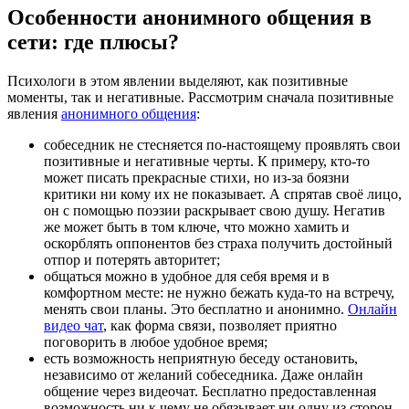
Особенности анонимного общения в
сети: где плюсы?
Психологи в этом явлении выделяют, как позитивные
моменты, так и негативные. Рассмотрим сначала позитивные
явления
анонимного общения
:
собеседник не стесняется по-настоящему проявлять свои
позитивные и негативные черты. К примеру, кто-то
может писать прекрасные стихи, но из-за боязни
критики ни кому их не показывает. А спрятав своё лицо,
он с помощью поэзии раскрывает свою душу. Негатив
же может быть в том ключе, что можно хамить и
оскорблять оппонентов без страха получить достойный
отпор и потерять авторитет;
общаться можно в удобное для себя время и в
комфортном месте: не нужно бежать куда-то на встречу,
менять свои планы. Это бесплатно и анонимно.
Онлайн
видео чат
, как форма связи, позволяет приятно
поговорить в любое удобное время;
есть возможность неприятную беседу остановить,
независимо от желаний собеседника. Даже онлайн
общение через видеочат. Бесплатно предоставленная
возможность ни к чему не обязывает ни одну из сторон.