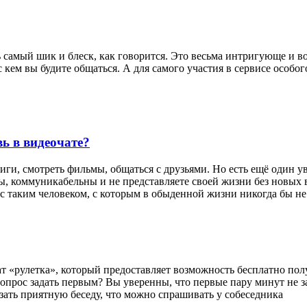
ть самый шик и блеск, как говорится. Это весьма интригующе и 
 кем вы будите общаться. А для самого участия в сервисе особо
ь в видеочате?
ги, смотреть фильмы, общаться с друзьями. Но есть ещё один у
ы, коммуникабельны и не представляете своей жизни без новых в
 с таким человеком, с которым в обыденной жизни никогда бы не
т «рулетка», который предоставляет возможность бесплатно по
вопрос задать первым? Вы уверенны, что первые пару минут не з
язать приятную беседу, что можно спрашивать у собеседника