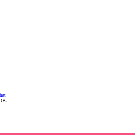
hat
ОВ.
НА
 С ДЕВУШКАМИ