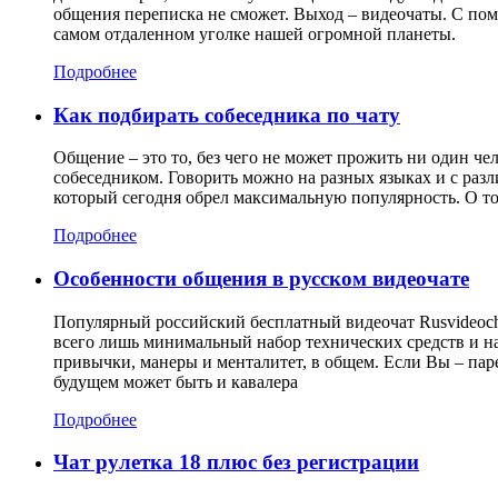
общения переписка не сможет. Выход – видеочаты. С пом
самом отдаленном уголке нашей огромной планеты.
Подробнее
Как подбирать собеседника по чату
Общение – это то, без чего не может прожить ни один че
собеседником. Говорить можно на разных языках и с разл
который сегодня обрел максимальную популярность. О том
Подробнее
Особенности общения в русском видеочате
Популярный российский бесплатный видеочат Rusvideocha
всего лишь минимальный набор технических средств и на
привычки, манеры и менталитет, в общем. Если Вы – паре
будущем может быть и кавалера
Подробнее
Чат рулетка 18 плюс без регистрации