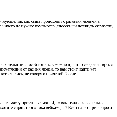
волнующе, так как связь происходит с разными людьми в
го ничего не нужно: компьютер (способный потянуть обработку
влекательный способ того, как можно приятно скоротать время
печатлений от разных людей, то вам стоит найти чат
 встретились, не говоря о приятной беседе
лучить массу приятных эмоций, то вам нужно хорошенько
ахотите спрятаться от ока вебкамеры? Если на все три вопроса