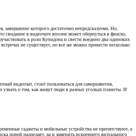
ея, завершение которого достаточно непредсказуемо. Но,
что свидание в видеочате вполне может обернуться в фиаско,
оучаствовать в роли Купидона и свести воедино два одиноких
 встречах не существует, но все же можно привести несколько
тный видеочат, стоит пользоваться для саморазвития,
 узнать о том, как живут люди в разных уголках планеты. И
временные гаджеты и мобильные устройства не препятствуют, а
ска порой надоедает, да и заменить искреннего визуального