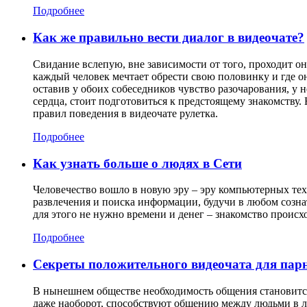
Подробнее
Как же правильно вести диалог в видеочате?
Свидание вслепую, вне зависимости от того, проходит он
каждый человек мечтает обрести свою половинку и где она
оставив у обоих собеседников чувство разочарования, у
сердца, стоит подготовиться к предстоящему знакомству.
правил поведения в видеочате рулетка.
Подробнее
Как узнать больше о людях в Сети
Человечество вошло в новую эру – эру компьютерных техн
развлечения и поиска информации, будучи в любом сознат
для этого не нужно времени и денег – знакомство проис
Подробнее
Секреты положительного видеочата для парн
В нынешнем обществе необходимость общения становится 
даже наоборот, способствуют общению между людьми в люб