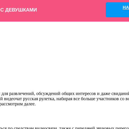
НА
 С ДЕВУШКАМИ
ля развлечений, обсуждений общих интересов и даже свиданий.
й видеочат русская рулетка, набирая все больше участников со 
 рассмотрим далее.
ься по средствам видеосвязи, также с передачей звуковых перег