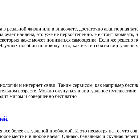
а в реальной жизни или в видеочате, достаточно авантюрная зат
 будет найдена, это уже не первостепенно. Не стоит забывать, 
 некоторых даже может понизиться самооценка. Если же решено п
 Научных пособий по поводу того, как вести себя на виртуальных
ологий и интернет-связи. Таким сервисом, как например беспла
ельном возрасте. Можно окунуться в виртуальное путешествие и
ходит мигом и совершенно бесплатно
ей.
все более актуальной проблемой. И это несмотря на то, что со
ое месте и в любое время. Однако, банальная и скучная перепи