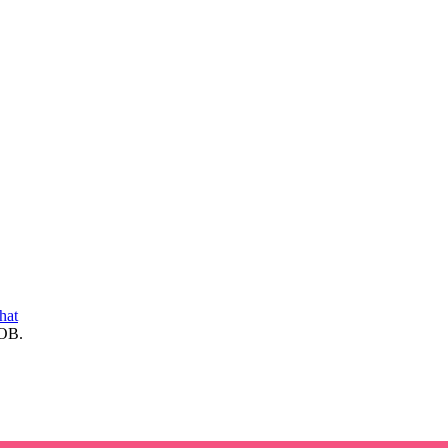
hat
ОВ.
НА
 С ДЕВУШКАМИ