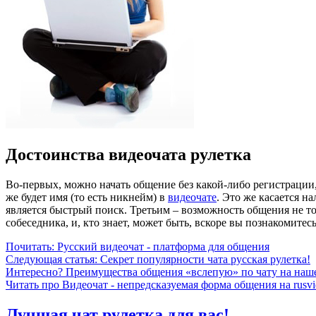
Достоинства видеочата рулетка
Во-первых, можно начать общение без какой-либо регистрации, 
же будет имя (то есть никнейм) в
видеочате
. Это же касается н
является быстрый поиск. Третьим – возможность общения не то
собеседника, и, кто знает, может быть, вскоре вы познакомитес
Почитать: Русский видеочат - платформа для общения
Следующая статья: Секрет популярности чата русская рулетка!
Интересно? Преимущества общения «вслепую» по чату на наш
Читать про Видеочат - непредсказуемая форма общения на rusvi
Лучшая чат рулетка для вас!