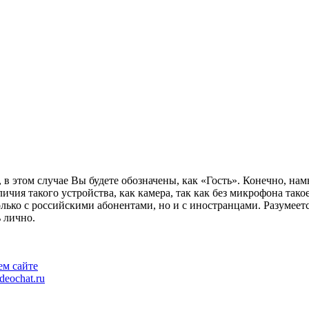
в этом случае Вы будете обозначены, как «Гость». Конечно, намн
аличия такого устройства, как камера, так как без микрофона т
лько с российскими абонентами, но и с иностранцами. Разумеетс
ь лично.
ем сайте
deochat.ru