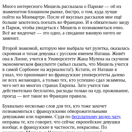
Много интересного Мишель рассказала о Париже — об их
знаменитом блошином рынке, бистро, о том, куда лучше
пойти на Монмартре. После её вкусных рассказов мне ещё
больше захотелось поехать во Францию. И я обязательно заеду
в Париж, чтобы увидеться с Мишель и познакомиться очно.
Всё же видеочат — это одно, а свидание вживую ничто не
заменит.
Второй знакомой, которую мне выбрала чат рулетка, оказалась
скромная и тихая девушка с русским именем Наташа. Живёт
она в Лионе, учится в Университете Жана Мулена на скучном
экономическом факультете (забыл сказать, что Мишель учится
в самой Сорбонне на журналиста!). Кстати, от Наташи я
узнал, что принимают во французские университеты далеко
не всех желающих, а только тех, кто успешно сдал экзамены,
чего нет во многих странах Европы. Зато учатся там
действительно бесплатно, расходы только на еду, проживание,
проезд — вот такие во Франции правила.
Буквально несколько слов для тех, кто тоже захочет
познакомиться с французскими обворожительными
девушками или парнями. Судя по
бесплатному видео чату
,
неправы те, кто говорит, что сейчас европейские девушки
вообще, и французские в частности, некрасивы. По