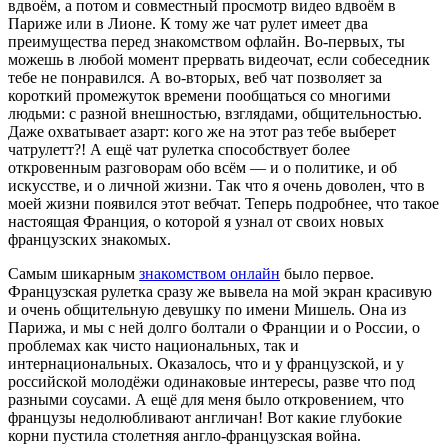
вдвоём, а потом и совместный просмотр видео вдвоём в
Париже или в Лионе. К тому же чат рулет имеет два
преимущества перед знакомством офлайн. Во-первых, ты
можешь в любой момент прервать видеочат, если собеседник
тебе не понравился. А во-вторых, веб чат позволяет за
короткий промежуток времени пообщаться со многими
людьми: с разной внешностью, взглядами, общительностью.
Даже охватывает азарт: кого же на этот раз тебе выберет
чатрулетт?! А ещё чат рулетка способствует более
откровенным разговорам обо всём — и о политике, и об
искусстве, и о личной жизни. Так что я очень доволен, что в
моей жизни появился этот вебчат. Теперь подробнее, что такое
настоящая Франция, о которой я узнал от своих новых
французских знакомых.
Самым шикарным
знакомством онлайн
было первое.
Французская рулетка сразу же вывела на мой экран красивую
и очень общительную девушку по имени Мишель. Она из
Парижа, и мы с ней долго болтали о Франции и о России, о
проблемах как чисто национальных, так и
интернациональных. Оказалось, что и у французской, и у
российской молодёжи одинаковые интересы, разве что под
разными соусами. А ещё для меня было откровением, что
французы недолюбливают англичан! Вот какие глубокие
корни пустила столетняя англо-французская война.