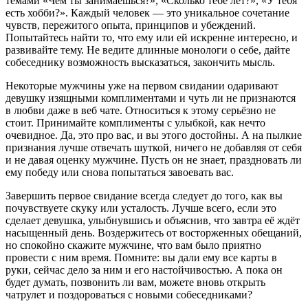
темами «Чем ты занимаешься?», «Сколько тебе лет?», «У тебя
есть хобби?». Каждый человек — это уникальное сочетание
чувств, пережитого опыта, принципов и убеждений.
Попытайтесь найти то, что ему или ей искренне интересно, и
развивайте тему. Не ведите длинные монологи о себе, дайте
собеседнику возможность высказаться, закончить мысль.
Некоторые мужчины уже на первом свидании одаривают
девушку изящными комплиментами и чуть ли не признаются
в любви даже в веб чате. Относиться к этому серьёзно не
стоит. Принимайте комплименты с улыбкой, как нечто
очевидное. Да, это про вас, и вы этого достойны. А на пылкие
признания лучше отвечать шуткой, ничего не добавляя от себя
и не давая оценку мужчине. Пусть он не знает, праздновать ли
ему победу или снова попытаться завоевать вас.
Завершить первое свидание всегда следует до того, как вы
почувствуете скуку или усталость. Лучше всего, если это
сделает девушка, улыбнувшись и объяснив, что завтра её ждёт
насыщенный день. Воздержитесь от восторженных обещаний,
но спокойно скажите мужчине, что вам было приятно
провести с ним время. Помните: вы дали ему все карты в
руки, сейчас дело за ним и его настойчивостью. А пока он
будет думать, позвонить ли вам, можете вновь открыть
чатрулет и поздороваться с новыми собеседниками?