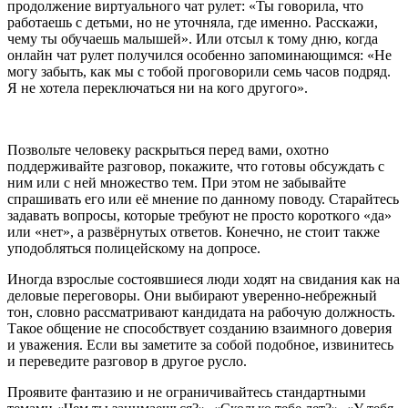
продолжение виртуального чат рулет: «Ты говорила, что
работаешь с детьми, но не уточняла, где именно. Расскажи,
чему ты обучаешь малышей». Или отсыл к тому дню, когда
онлайн чат рулет получился особенно запоминающимся: «Не
могу забыть, как мы с тобой проговорили семь часов подряд.
Я не хотела переключаться ни на кого другого».
Позвольте человеку раскрыться перед вами, охотно
поддерживайте разговор, покажите, что готовы обсуждать с
ним или с ней множество тем. При этом не забывайте
спрашивать его или её мнение по данному поводу. Старайтесь
задавать вопросы, которые требуют не просто короткого «да»
или «нет», а развёрнутых ответов. Конечно, не стоит также
уподобляться полицейскому на допросе.
Иногда взрослые состоявшиеся люди ходят на свидания как на
деловые переговоры. Они выбирают уверенно-небрежный
тон, словно рассматривают кандидата на рабочую должность.
Такое общение не способствует созданию взаимного доверия
и уважения. Если вы заметите за собой подобное, извинитесь
и переведите разговор в другое русло.
Проявите фантазию и не ограничивайтесь стандартными