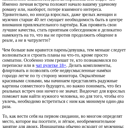
Именно личная встреча положит начало вашему удачному
роману или, наоборот, потере взаимного интереса.
Удивительно, но иногда взрослых, даже зрелых женщин и
мужчин старше 40 лет смущает необходимость быть в центре
внимания привлекательного партнёра. Как проявить свои
лучшие качества, стать приятным собеседником и деликатно
намекнуть на то, что вы не против продолжить общение в
реале, а не в чатрулетте?
Чем больше вам нравится парень/девушка, тем меньше следует
волноваться и строить планы на что-то, кроме просто
симпатии. Особенно этим грешат те, кто познакомился по
переписке или в
чат рулетке 18+
. Делать комплименты,
флиртовать и позволять себе недвусмысленные намёки
гораздо легче по ту сторону монитора. Окрылённые
красивыми словами, мы начинаем представлять радужные
картины совместного будущего, но важно понимать, что без
реальных встреч они ничего не значат. Видеочат для взрослых
поможет вам найти нужного человека, но для того, чтобы его
увлечь, необходимо встретиться с ним как минимум один-два
раза.
То, как вести себя на первом свидании, во многом определят
место, которое вы посетите, и лёгкое, необременительное
занятие для двоих. Инициатива обычно исходит от мужчины: